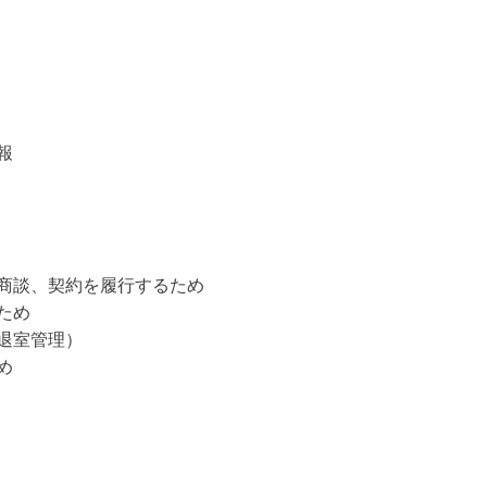
報
商談、契約を履行するため
ため
退室管理）
め