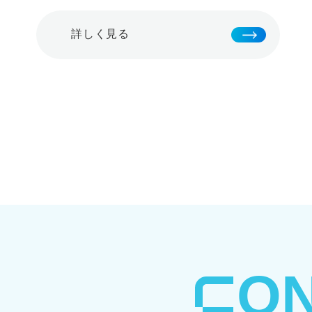
詳しく見る
⁨⁩O