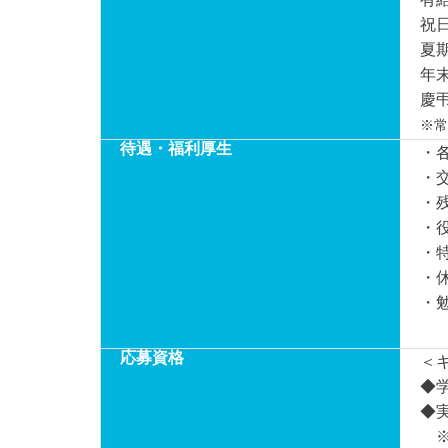
祝
夏
年
慶
※常
待遇・福利厚生
・
・
・
・
・
・
・
応募資格
＜
◆
◆
※