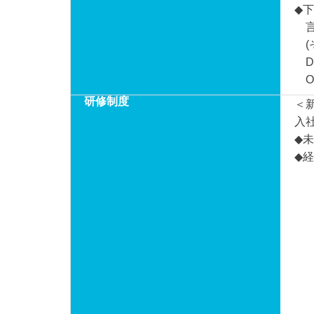
◆
言語
(そ
DB／
OS
研修制度
＜
入
◆
◆