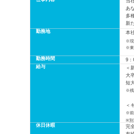
当
あ
多
新
勤務地
本社
※現
※東
勤務時間
9：
給与
＜
大
短
※残
＜
※前
※別
休日休暇
完
有